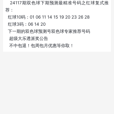
24117期双色球下期预测最精准号码之红球复式推
荐：
红球10码：01 06 11 14 15 19 20 23 26 28
红球3码：06 14 20
下一期的双色球预测号双色球专家推荐号码
超级大乐透派奖公告
不中包退！包周包月优惠等你取！