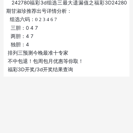
242780福彩3d组选三最大遗漏值之福彩3D24280
期甘淑珍推荐出号详情分析：
组选六码：0 2 3 4 6 7
三胆：0 4 7
两胆：4 7
独胆：4
排列三预测今晚最准十专家
不中包退！包周包月优惠等你取！
福彩3D开奖/3d开奖结果查询