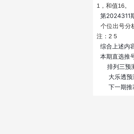
1，和值16。
第20243
个位出号分析
注：2 5
综合上述内容
本期直选推号：81
排列三预
大乐透预
下一期推