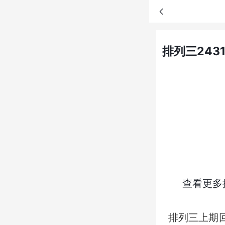
排列三243
查看更多
排列三上期