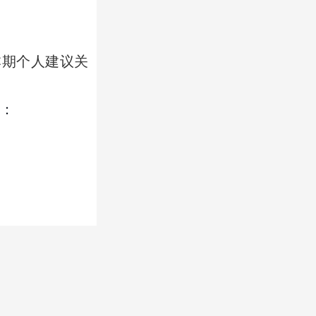
本期个人建议关
下：