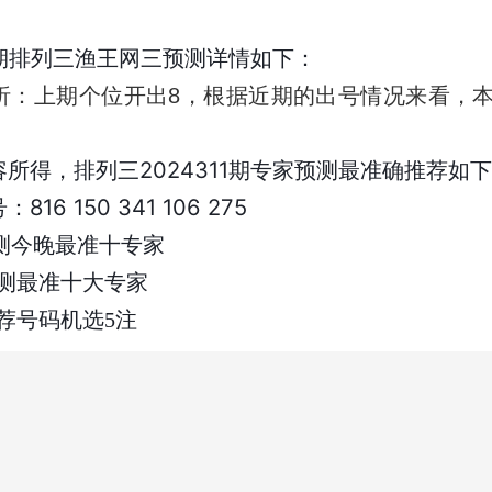
11期排列三渔王网三预测详情如下：
：上期个位开出8，根据近期的出号情况来看，
所得，排列三2024311期专家预测最准确推荐如
6 150 341 106 275
测今晚最准十专家
测最准十大专家
荐号码机选5注